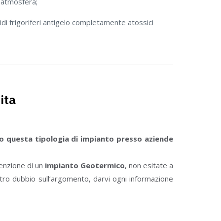
n atmosfera;
idi frigoriferi antigelo completamente atossici
ita
so questa tipologia di impianto presso aziende
tenzione di un
impianto Geotermico
, non esitate a
stro dubbio sull’argomento, darvi ogni informazione