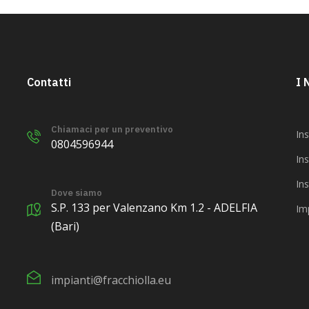
Contatti
I 
Chiamaci per un preventivo
Ins
0804596944
Ins
In
Dove siamo
S.P. 133 per Valenzano Km 1.2 - ADELFIA
Im
(Bari)
impianti@fracchiolla.eu